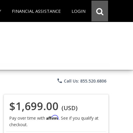
Y
FINANCIAL ASSISTANCE
LOGIN
phone
Call Us: 855.520.6806
$1,699.00
(USD)
Affirm
Pay over time with
. See if you qualify at
checkout.