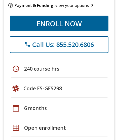
Payment & Funding:
view your options
ENROLL NOW
Call Us: 855.520.6806
phone
schedule
240 course hrs
Code ES-GES298
calendar_today
6 months
grid_on
Open enrollment