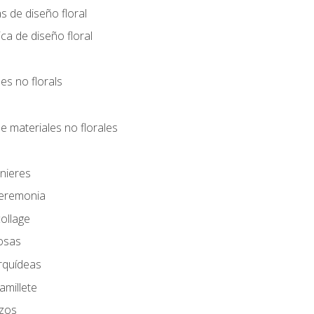
s de diseño floral
ca de diseño floral
les no florals
e materiales no florales
nieres
Ceremonia
ollage
osas
rquídeas
amillete
azos