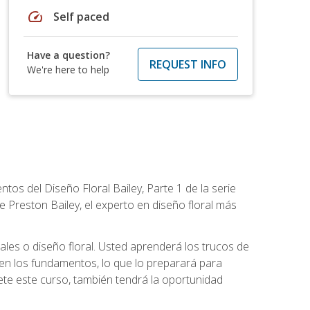
speed
Self paced
Have a question?
REQUEST INFO
We're here to help
tos del Diseño Floral Bailey, Parte 1 de la serie
 Preston Bailey, el experto en diseño floral más
rales o diseño floral. Usted aprenderá los trucos de
en los fundamentos, lo que lo preparará para
te este curso, también tendrá la oportunidad