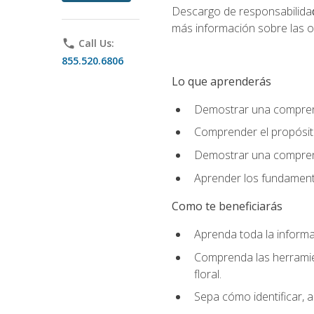
Descargo de responsabilida
más información sobre las o
phone
Call Us:
855.520.6806
Lo que aprenderás
Demostrar una comprensi
Comprender el propósito
Demostrar una comprensi
Aprender los fundamento
Como te beneficiarás
Aprenda toda la informac
Comprenda las herramient
floral.
Sepa cómo identificar, a