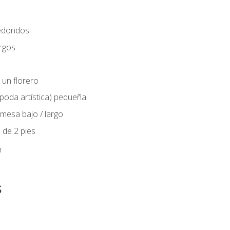
edondos
rgos
 un florero
(poda artística) pequeña
mesa bajo / largo
 de 2 pies
n
s