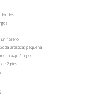
edondos
rgos
 un florero
(poda artística) pequeña
mesa bajo / largo
 de 2 pies
n
s