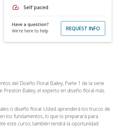
speed
Self paced
Have a question?
REQUEST INFO
We're here to help
tos del Diseño Floral Bailey, Parte 1 de la serie
 Preston Bailey, el experto en diseño floral más
rales o diseño floral. Usted aprenderá los trucos de
en los fundamentos, lo que lo preparará para
te este curso, también tendrá la oportunidad