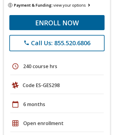
Payment & Funding:
view your options
ENROLL NOW
Call Us: 855.520.6806
phone
schedule
240 course hrs
Code ES-GES298
calendar_today
6 months
grid_on
Open enrollment