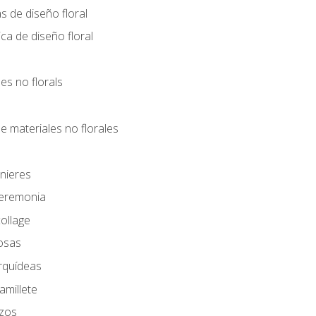
s de diseño floral
ca de diseño floral
les no florals
e materiales no florales
nieres
Ceremonia
ollage
osas
rquídeas
amillete
azos