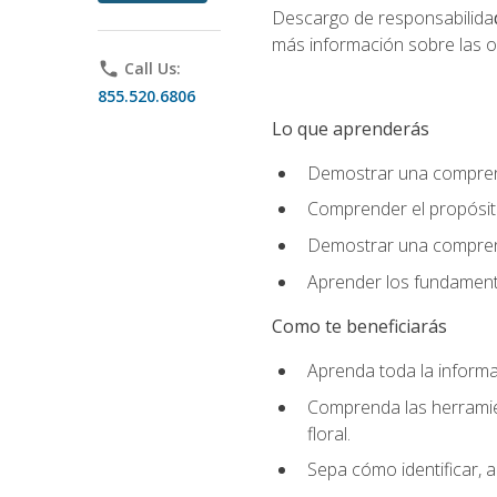
Descargo de responsabilida
más información sobre las o
phone
Call Us:
855.520.6806
Lo que aprenderás
Demostrar una comprensi
Comprender el propósito
Demostrar una comprensi
Aprender los fundamento
Como te beneficiarás
Aprenda toda la informac
Comprenda las herramient
floral.
Sepa cómo identificar, a