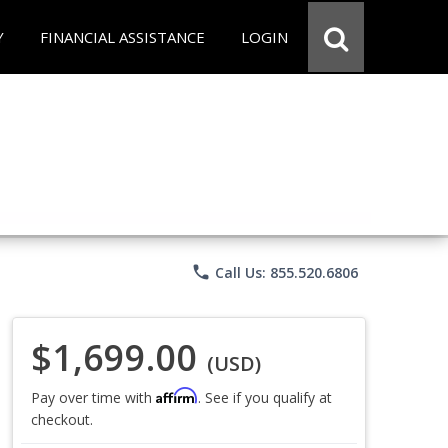
Y
FINANCIAL ASSISTANCE
LOGIN
phone
Call Us: 855.520.6806
$1,699.00
(USD)
Affirm
Pay over time with
. See if you qualify at
checkout.