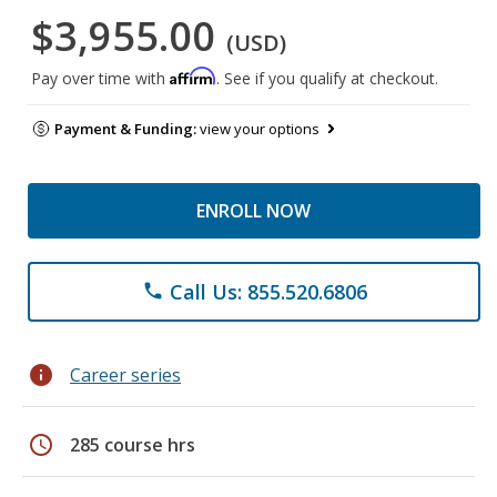
$3,955.00
(USD)
Affirm
Pay over time with
. See if you qualify at checkout.
Payment & Funding:
view your options
ENROLL NOW
Call Us: 855.520.6806
phone
info
Career series
schedule
285 course hrs