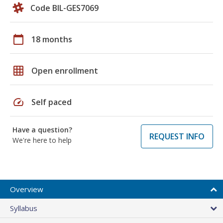
Code BIL-GES7069
calendar_today
18 months
grid_on
Open enrollment
speed
Self paced
Have a question?
REQUEST INFO
We're here to help
Overview
Syllabus