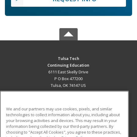
Tulsa Tech
Continuing Education
6111 East Skelly Drive
P O Box 477200
Tulsa, OK 74147 US
MAIN CONTENT
Career Training
We and our partners may use cookies, pixels, and similar
technologies to collect information about you, including about
ADDITIONAL RESOURCES
your browsing activities and devices. This may result in your
information being collected by our third-party partners. By
Military
Student Blog
choosing to "Accept All Cookies", you agree to these practices,
Financial Assistance