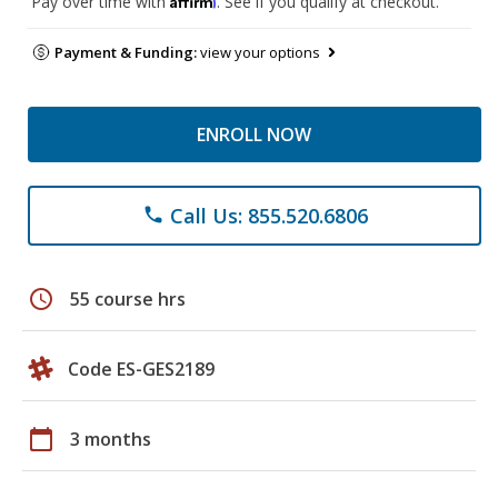
Pay over time with
. See if you qualify at checkout.
Payment & Funding:
view your options
ENROLL NOW
Call Us: 855.520.6806
phone
schedule
55 course hrs
Code ES-GES2189
calendar_today
3 months