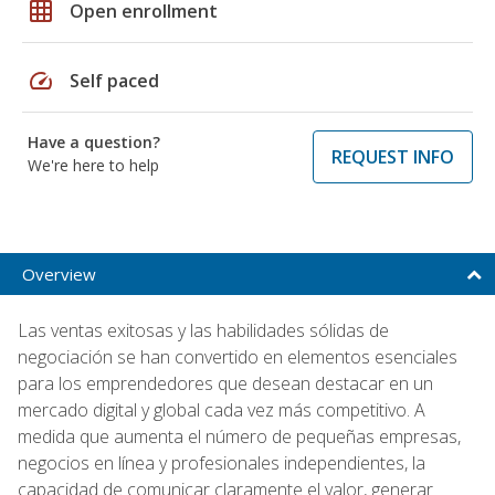
grid_on
Open enrollment
speed
Self paced
Have a question?
REQUEST INFO
We're here to help
Overview
Las ventas exitosas y las habilidades sólidas de
negociación se han convertido en elementos esenciales
para los emprendedores que desean destacar en un
mercado digital y global cada vez más competitivo. A
medida que aumenta el número de pequeñas empresas,
negocios en línea y profesionales independientes, la
capacidad de comunicar claramente el valor, generar