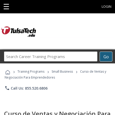
☰
LOGIN
Search
Go
Career
Training
›
›
›
Programs
Training Programs
Small Business
Curso de Ventas y
Negociación Para Emprendedores
phone
Call Us: 855.520.6806
Curso de Ventas y Negociación Para