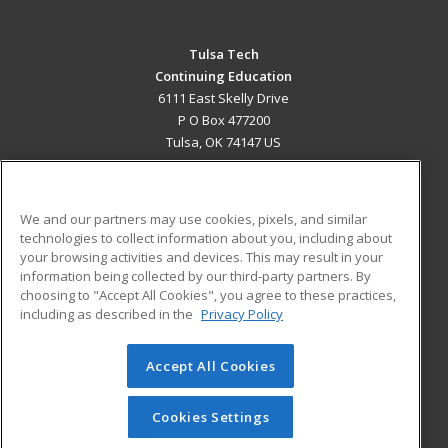
Tulsa Tech
Continuing Education
6111 East Skelly Drive
P O Box 477200
Tulsa, OK 74147 US
MAIN CONTENT
Career Training
We and our partners may use cookies, pixels, and similar
technologies to collect information about you, including about
ADDITIONAL RESOURCES
your browsing activities and devices. This may result in your
information being collected by our third-party partners. By
Military
Student Blog
choosing to "Accept All Cookies", you agree to these practices,
Financial Assistance
including as described in the
Privacy Policy
Help
Accept All Cookies
© 2026 ed2go, a division of Cengage Learning. All rights
reserved. The material on this site cannot be reproduced or
redistributed unless you have obtained prior written
Cookies Settings
permission from Cengage Learning.
Privacy Policy