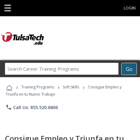
☰
LOGIN
Search
Go
Career
Training
›
›
›
Programs
Training Programs
Soft Skills
Consigue Empleo y
Triunfa en tu Nuevo Trabajo
phone
Call Us: 855.520.6806
Consigue Empleo y Triunfa en tu