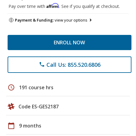
Affirm
Pay over time with
. See if you qualify at checkout.
Payment & Funding:
view your options
ENROLL NOW
Call Us: 855.520.6806
phone
schedule
191 course hrs
Code ES-GES2187
calendar_today
9 months