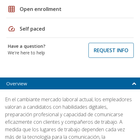
grid_on
Open enrollment
speed
Self paced
Have a question?
REQUEST INFO
We're here to help
Overview
En el cambiante mercado laboral actual, los empleadores
valoran a candidatos con habilidades digitales,
preparación profesional y capacidad de comunicarse
eficazmente con clientes y compañeros de trabajo. A
medida que los lugares de trabajo dependen cada vez
más de la tecnología para la comunicación, la