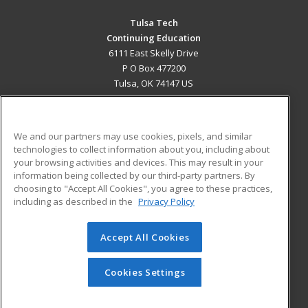
Tulsa Tech
Continuing Education
6111 East Skelly Drive
P O Box 477200
Tulsa, OK 74147 US
MAIN CONTENT
Career Training
We and our partners may use cookies, pixels, and similar
technologies to collect information about you, including about
ADDITIONAL RESOURCES
your browsing activities and devices. This may result in your
information being collected by our third-party partners. By
Military
Student Blog
choosing to "Accept All Cookies", you agree to these practices,
Financial Assistance
including as described in the
Privacy Policy
Help
Accept All Cookies
© 2026 ed2go, a division of Cengage Learning. All rights
reserved. The material on this site cannot be reproduced or
redistributed unless you have obtained prior written
Cookies Settings
permission from Cengage Learning.
Privacy Policy